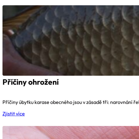
Příčiny ohrožení
Příčiny úbytku karase obecného jsou v zásadě tři: narovnání řek
Zjistit více