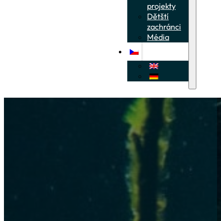
projekty
Dětští
zachránci
Média