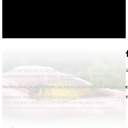
Pomoz nám
najít vhodná mís
Ačkoliv se obecně ví, že karas je nyní na pokraji vyhynutí, jeh
vodárenských nádrží nejsou zpravidla vůbec sledovány.
Naším cílem je najít místa, na která se zaměříme při jeho zá
vytipovat vhodné zbytkové populace karase obecného k využití 
najít vhodné lokality pro vysazení karase obecného
zmapovat rozšíření karase stříbřitého v České republice
Začít pomáhat
Jak pomoci?