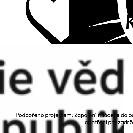
Podpořeno projektem: Zapojení mládeže do oc
opatření pro zadrž