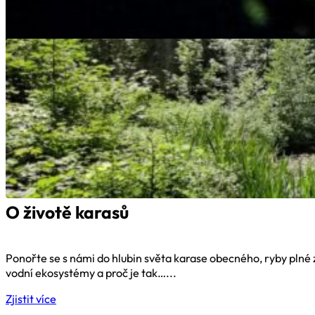
O karasovi
O životě karasů
Ponořte se s námi do hlubin světa karase obecného, ryby plné z
vodní ekosystémy a proč je tak…...
Zjistit více