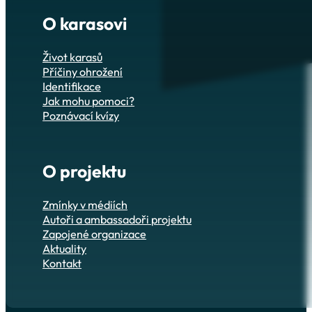
O karasovi
Život karasů
Příčiny ohrožení
Identifikace
Jak mohu pomoci?
Poznávací kvízy
O projektu
Zmínky v médiích
Autoři a ambassadoři projektu
Zapojené organizace
Aktuality
Kontakt