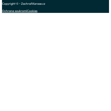
Copyright © • ZachraňKarase.cz
Ochrana soukromí
Cookies