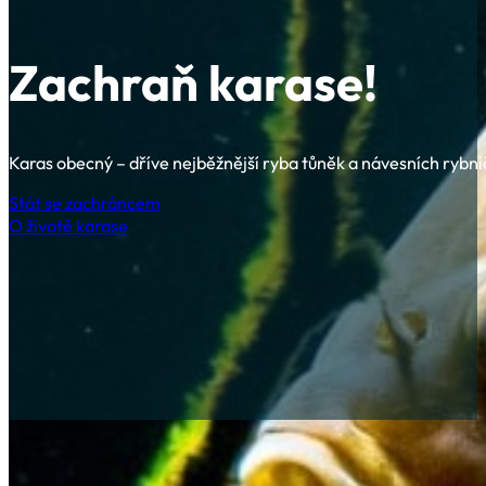
Zachraň
karase!
Karas obecný – dříve nejběžnější ryba tůněk a návesních rybn
Stát se zachráncem
O životě karase
Karas
obecný