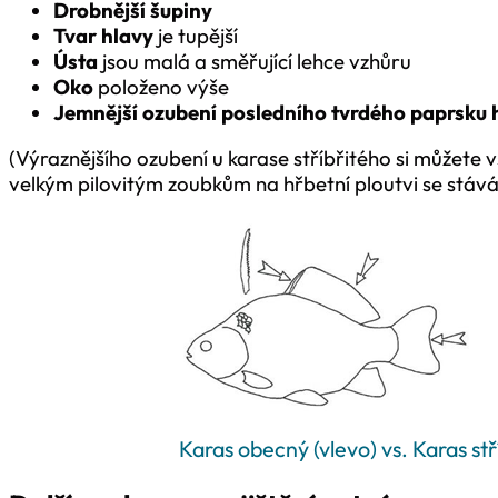
Drobnější šupiny
Tvar hlavy
je tupější
Ústa
jsou malá a směřující lehce vzhůru
Oko
položeno výše
Jemnější ozubení posledního tvrdého paprsku 
(Výraznějšího ozubení u karase stříbřitého si můžete v
velkým pilovitým zoubkům na hřbetní ploutvi se stává, 
Karas obecný (vlevo) vs. Karas stř