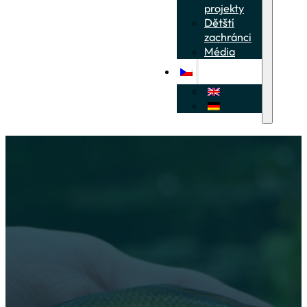
projekty
Dětští
zachránci
Média
Identifikace