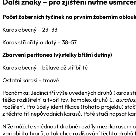
Další znaky – pro zjištění nutné usmrce
Počet žaberních tyčinek na prvním žaberním oblou
Karas obecný – 23–33
Karas stříbřitý a zlatý – 38–57
Zbarvení peritonea (výstelky břišní dutiny)
Karas obecný – bělavé až stříbřité
Ostatní karasi – tmavé
Poznámka: Jedinci tří výše uvedených druhů (karas stř
těžko rozlišitelní a tvoří tzv. komplex druhů
C. auratus
rozšíření. Pro účely identifikace (tohoto projektu) sta
z těchto tří nepůvodních karasů. Poté stačí napsat kara
Níže můžete shlédnout drobné rozdíly mezi karasem ob
variabilita tvarů, a tak chce rozlišování těchto druhů 