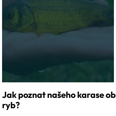
Rozpoznávání druhů karase může být často náročný úkol, zejm
podobají nebo žijí ve stejných vodních prostředích. Karas obe
charakteristické znaky, které ho odlišují od ostatních druhů ryb
Jak poznat našeho karase ob
ryb?