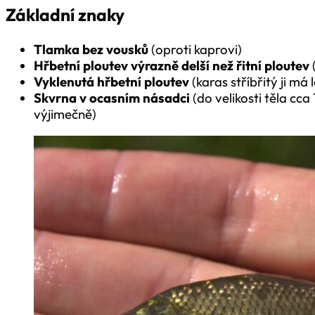
Základní znaky
Tlamka bez vousků
(oproti kaprovi)
Hřbetní ploutev výrazně delší
než řitní ploutev
Vyklenutá hřbetní ploutev
(karas stříbřitý ji m
Skvrna v ocasním násadci
(do velikosti těla cca
výjimečně)