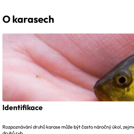
O karasech
Identifikace
Rozpoznávání druhů karase může být často náročný úkol, zejmén
druhů ryb....