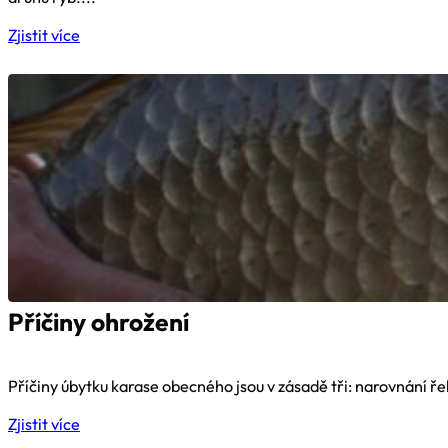
Zjistit více
Příčiny ohrožení
Příčiny úbytku karase obecného jsou v zásadě tři: narovnání řek
Zjistit více