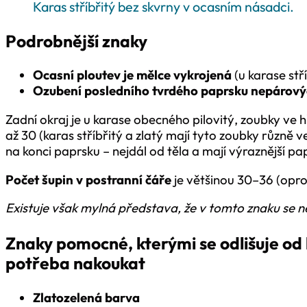
Karas stříbřitý bez skvrny v ocasním násadci.
Podrobnější znaky
Ocasní ploutev je mělce vykrojená
(u karase stř
Ozubení posledního tvrdého paprsku nepárový
Zadní okraj je u karase obecného pilovitý, zoubky ve hř
až 30 (karas stříbřitý a zlatý mají tyto zoubky různě v
na konci paprsku – nejdál od těla a mají výraznější pa
Počet šupin v postranní čáře
je většinou 30–36 (oprot
Existuje však mylná představa, že v tomto znaku se n
Znaky pomocné, kterými se odlišuje od k
potřeba nakoukat
Zlatozelená barva