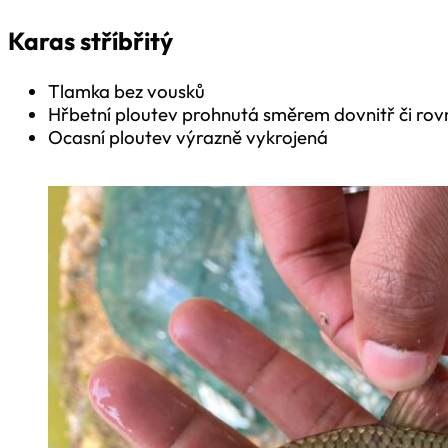
Karas stříbřitý
Tlamka bez vousků
Hřbetní ploutev prohnutá směrem dovnitř či rov
Ocasní ploutev výrazně vykrojená