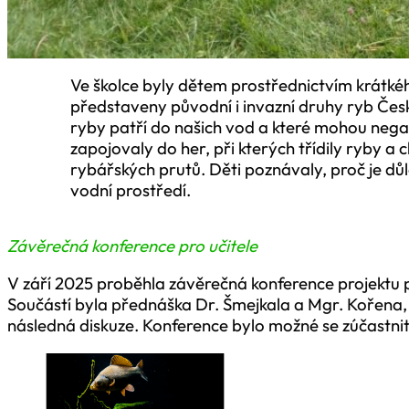
Ve školce byly dětem prostřednictvím krátké
představeny původní i invazní druhy ryb České
ryby patří do našich vod a které mohou negat
zapojovaly do her, při kterých třídily ryby 
rybářských prutů. Děti poznávaly, proč je dů
vodní prostředí.
Závěrečná konference pro učitele
V září 2025 proběhla závěrečná konference projektu pr
Součástí byla přednáška Dr. Šmejkala a Mgr. Kořena, 
následná diskuze. Konference bylo možné se zúčastni