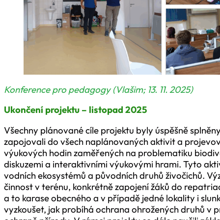
Konference pro pedagogy (Vlašim; 13. 11. 2025)
Ukončení projektu – listopad 2025
Všechny plánované cíle projektu byly úspěšně splněny.
zapojovali do všech naplánovaných aktivit a projevov
výukových hodin zaměřených na problematiku biodiver
diskuzemi a interaktivními výukovými hrami. Tyto akt
vodních ekosystémů a původních druhů živočichů. Výz
činnost v terénu, konkrétně zapojení žáků do repatria
a to karase obecného a v případě jedné lokality i slun
vyzkoušet, jak probíhá ochrana ohrožených druhů v prax