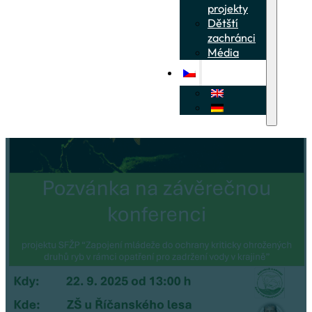
projekty
Dětští
zachránci
Média
Dětští zachránci