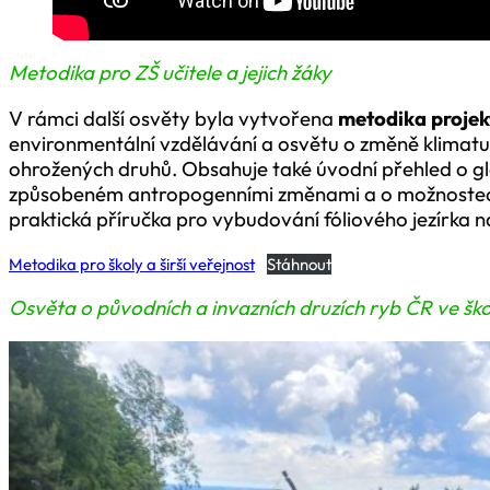
Metodika pro ZŠ učitele a jejich žáky
V rámci další osvěty byla vytvořena
metodika proje
environmentální vzdělávání a osvětu o změně klimat
ohrožených druhů. Obsahuje také úvodní přehled o gl
způsobeném antropogenními změnami a o možnostech 
praktická příručka pro vybudování fóliového jezírka 
Metodika pro školy a širší veřejnost
Stáhnout
Osvěta o původních a invazních druzích ryb ČR ve šk