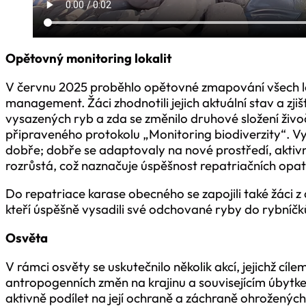
Opětovný monitoring lokalit
V červnu 2025 proběhlo opětovné zmapování všech lok
management. Žáci zhodnotili jejich aktuální stav a zj
vysazených ryb a zda se změnilo druhové složení živo
připraveného protokolu „Monitoring biodiverzity“. V
dobře; dobře se adaptovaly na nové prostředí, aktivně
rozrůstá, což naznačuje úspěšnost repatriačních opat
Do repatriace karase obecného se zapojili také žáci z
kteří úspěšně vysadili své odchované ryby do rybníčk
Osvěta
V rámci osvěty se uskutečnilo několik akcí, jejichž cíl
antropogenních změn na krajinu a souvisejícím úbytkem
aktivně podílet na její ochraně a záchraně ohrožených