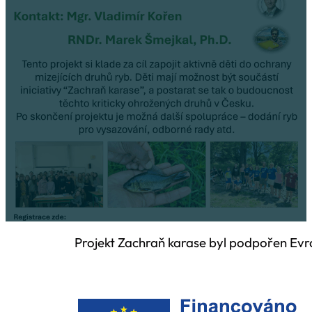
Projekt Zachraň karase byl podpořen Evropskou unií z fondu 
Od 1.1.2024 realizujeme projekt „Zapojení mládeže do ochrany 
ohrožených druhů ryb v rámci opatření pro zadržení vody v kra
projektu je zapojení a rozvoj klíčových kompetencí žáků základn
pedagogů v klimatických změnách, které mají vliv na původní 
Projekt Zachraň karase byl podpořen Evr