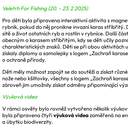
Veletrh For Fishing (20. – 23. 2 2025)
Pro děti byla připravena interaktivní aktivita s magnet
rybník, pokud do něj pronikne invazní karas stříbřitý. 
sítě a život ostatních ryb a rostlin v rybníce. Další čá
obecným a karasem stříbřitým, kdy se děti učily pozn
charakteristických znaků. Děti se při obou aktivitách 
získaly diplomy a samolepky s logem „Zachraň karase“
o ochraně přírody.
Děti měly možnost zapojit se do soutěží a získat různé 
nože nebo kšiltovky, všechny s logem „Zachraň karase“
zároveň jim umožnily získat odměny připomínající v
Výuková videa
V rámci osvěty bylo rovněž vytvořeno několik výukov
byla připravena čtyři
výuková videa
zaměřená na env
a úbytku biodiverzity.