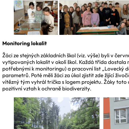
Monitoring lokalit
Žáci ze stejných základních škol (viz. výše) byli v č
vytipovaných lokalit v okolí škol. Každá třída dosta
potřebnými k monitoringu) a pracovní list „Lovecký 
parametrů. Poté měli žáci za úkol zjistit zde žijící živo
vítězný tým vyhrál trička s logem projektu. Žáky toto 
pozitivní vztah k ochraně biodiverzity.