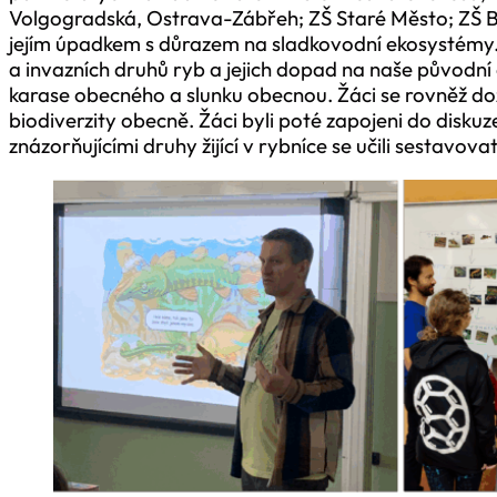
Volgogradská, Ostrava-Zábřeh; ZŠ Staré Město; ZŠ Bo
jejím úpadkem s důrazem na sladkovodní ekosystémy.
a invazních druhů ryb a jejich dopad na naše původn
karase obecného a slunku obecnou. Žáci se rovněž do
biodiverzity obecně. Žáci byli poté zapojeni do disk
znázorňujícími druhy žijící v rybníce se učili sestavovat