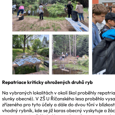
Repatriace kriticky ohrožených druhů ryb
Na vybraných lokalitách v okolí škol proběhly repatri
slunky obecné). V ZŠ U Říčanského lesa proběhlo vys
zřízeného pro tyto účely a dále do dvou tůní v blízkost
vhodný rybník, kde se již karas obecný vyskytuje a žác