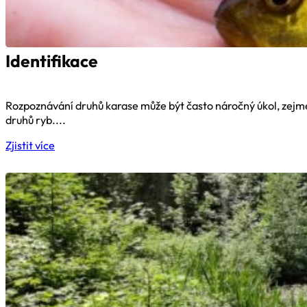
Identifikace
Rozpoznávání druhů karase může být často náročný úkol, zejmén
druhů ryb....
Zjistit více