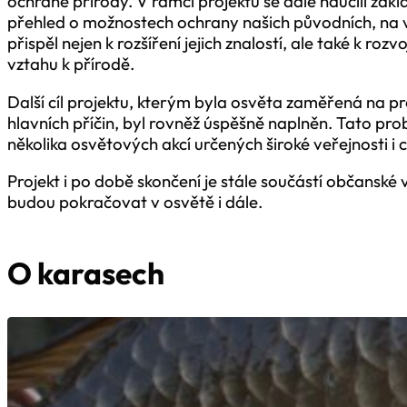
ochraně přírody. V rámci projektu se dále naučili zák
přehled o možnostech ochrany našich původních, na v
přispěl nejen k rozšíření jejich znalostí, ale také k 
vztahu k přírodě.
Další cíl projektu, kterým byla osvěta zaměřená na p
hlavních příčin, byl rovněž úspěšně naplněn. Tato pr
několika osvětových akcí určených široké veřejnosti i
Projekt i po době skončení je stále součástí občanské
budou pokračovat v osvětě i dále.
O karasech