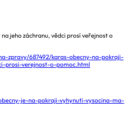
 na jeho záchranu, vědci prosí veřejnost o
aha-zpravy/687492/karas-obecny-na-pokraji-
ci-prosi-verejnost-o-pomoc.html
s-obecny-je-na-pokraji-vyhynuti-vysocina-ma-