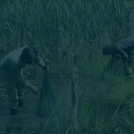
hraň karase v 
 velkým zájmem