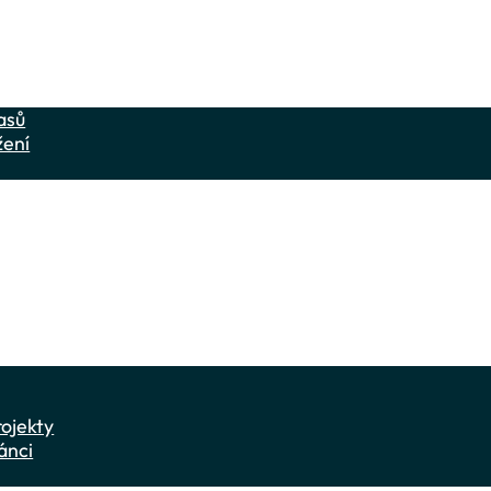
asů
žení
lunky
ly
rojekty
ánci