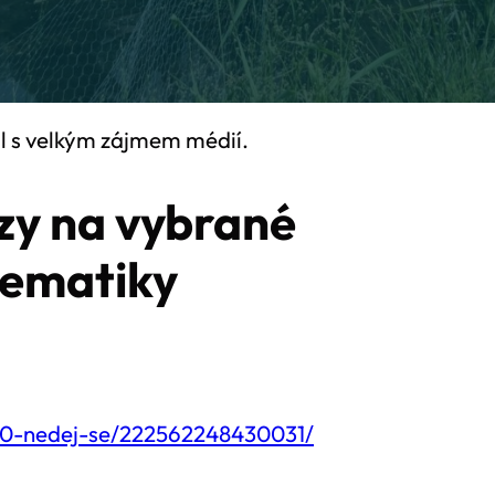
l s velkým zájmem médií.
zy na vybrané
lematiky
550-nedej-se/222562248430031/