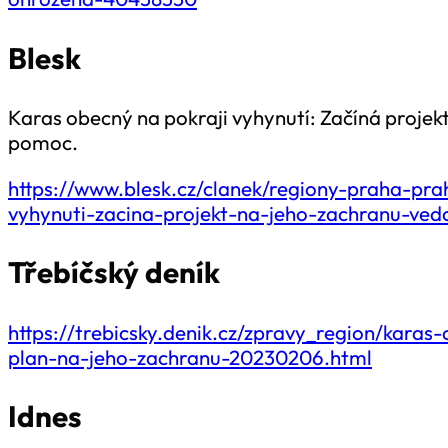
Blesk
Karas obecný na pokraji vyhynutí: Začíná projekt
pomoc.
https://www.blesk.cz/clanek/regiony-praha-pr
vyhynuti-zacina-projekt-na-jeho-zachranu-ved
Třebíčský deník
https://trebicsky.denik.cz/zpravy_region/kara
plan-na-jeho-zachranu-20230206.html
Idnes