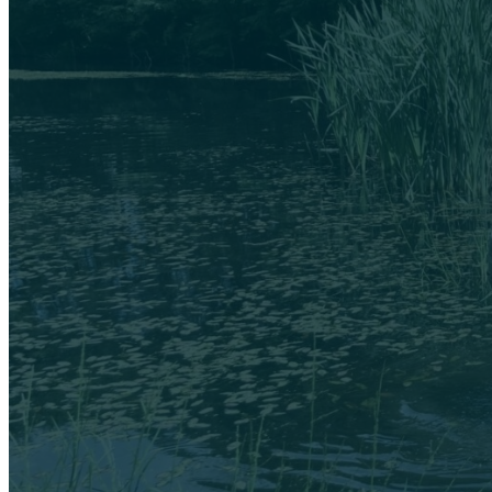
Zac
Úbytek karase obecného a jeho ochrana se setkal s
médií.