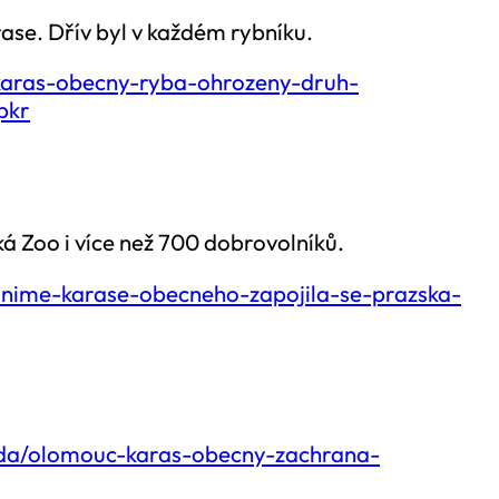
se. Dřív byl v každém rybníku.
/karas-obecny-ryba-ohrozeny-druh-
pkr
á Zoo i více než 700 dobrovolníků.
ranime-karase-obecneho-zapojila-se-prazska-
roda/olomouc-karas-obecny-zachrana-