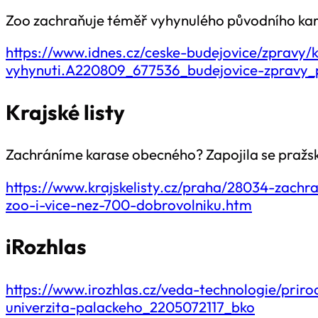
Zoo zachraňuje téměř vyhynulého původního kara
https://www.idnes.cz/ceske-budejovice/zpravy
vyhynuti.A220809_677536_budejovice-zpravy_
Krajské listy
Zachráníme karase obecného? Zapojila se pražsk
https://www.krajskelisty.cz/praha/28034-zach
zoo-i-vice-nez-700-dobrovolniku.htm
iRozhlas
https://www.irozhlas.cz/veda-technologie/pri
univerzita-palackeho_2205072117_bko