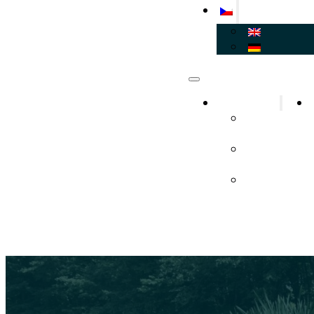
O karasech
O životě
karasů
Příčiny
ohrožení
Identifikace