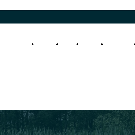
O životě piskoře
Občanská
Jak
Poznávací
Vzdělávací
a slunky
věda
pomoci?
kvízy
materiály