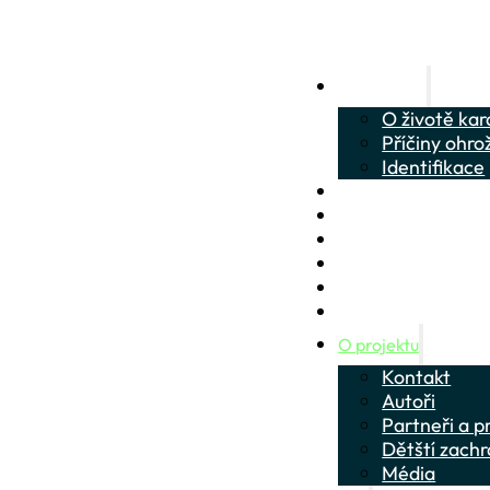
O karasech
O životě kar
Příčiny ohro
Identifikace
O životě piskoře a s
Občanská věda
Jak pomoci?
Poznávací kvízy
Vzdělávací materiá
Aktuality
O projektu
Kontakt
Autoři
Partneři a p
Dětští zachr
Média