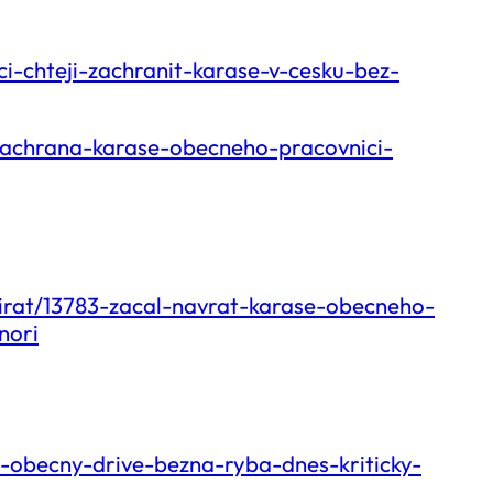
ci-chteji-zachranit-karase-v-cesku-bez-
-zachrana-karase-obecneho-pracovnici-
virat/13783-zacal-navrat-karase-obecneho-
nori
s-obecny-drive-bezna-ryba-dnes-kriticky-