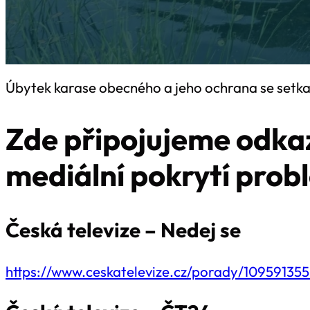
Úbytek karase obecného a jeho ochrana se setka
Zde připojujeme odka
mediální pokrytí prob
Česká televize – Nedej se
https://www.ceskatelevize.cz/porady/1095913