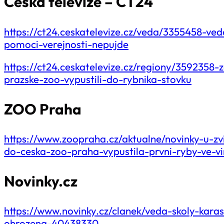
Česká televize – ČT24
https://ct24.ceskatelevize.cz/veda/3355458-ved
pomoci-verejnosti-nepujde
https://ct24.ceskatelevize.cz/regiony/3592358
prazske-zoo-vypustili-do-rybnika-stovku
ZOO Praha
https://www.zoopraha.cz/aktualne/novinky-u-z
do-ceska-zoo-praha-vypustila-prvni-ryby-ve-vi
Novinky.cz
https://www.novinky.cz/clanek/veda-skoly-kara
ohrozena-40438330