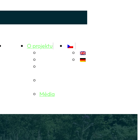
Aktuality
O projektu
Kontakt
Autoři
Partneři a
projekty
Dětští
zachránci
Média