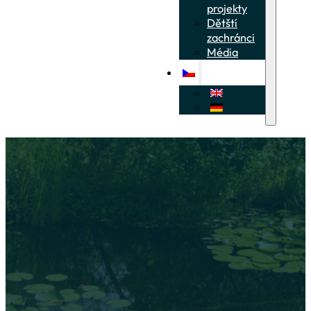
projekty
Dětští
zachránci
Média
Jak přínosná je obča