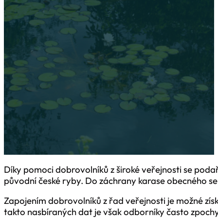
Díky pomoci dobrovolníků z široké veřejnosti se podařilo slibn
projekt na záchranu této původní české ryby. Do záchrany kar
zapojilo již přes 1000 lidí. Zapojením dobrovolníků z řad veřej
získat mnohonásobně více vědeckých dat. Kvalita takto nasbír
odborníky často zpochybňována. Mezi nejčastější pochyby ze 
Díky pomoci dobrovolníků z široké veřejnosti se podař
původní české ryby. Do záchrany karase obecného se za
Zapojením dobrovolníků z řad veřejnosti je možné zí
takto nasbíraných dat je však odborníky často zpoch