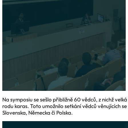
Na symposiu se sešlo přibližně 60 vědců, z nichž velká část se 
systematikou a genetikou rodu karas. Toto umožnilo setkání vě
ochraně karase obecného nejen z ČR, ale i Belgie, Slovenska,
Na symposiu se sešlo přibližně 60 vědců, z nichž velk
rodu karas. Toto umožnilo setkání vědců věnujících se
Slovenska, Německa či Polska.