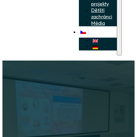
projekty
Dětští
zachránci
Média
5. – 8. 9. 2023 Symp
ichtyologického kon