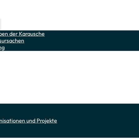
e
ben der Karausche
sursachen
ung
n Schlammpeitzger und Moderlieschen
n?
ial
nisationen und Projekte