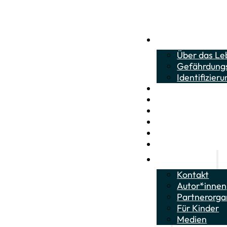
Über die Karausch
Über das Le
Gefährdung
Identifizier
Über das Leben vo
Citizen Science
Wie kann ich helfe
Bestimmungs-Quiz
Informationsmater
Neuigkeiten
Über das Projekt
Kontakt
Autor*innen
Partnerorga
Für Kinder
Medien