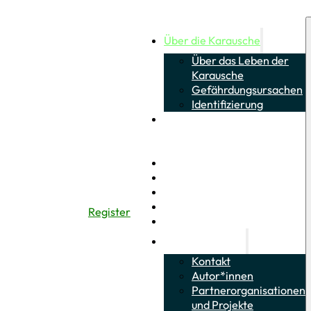
Über die Karausche
Über das Leben der
Karausche
Gefährdungsursachen
Identifizierung
Über das Leben von
Schlammpeitzger und
Moderlieschen
Citizen Science
Wie kann ich helfen?
Bestimmungs-Quiz
Informationsmaterial
Register
Neuigkeiten
Über das Projekt
Kontakt
Autor*innen
Partnerorganisationen
und Projekte