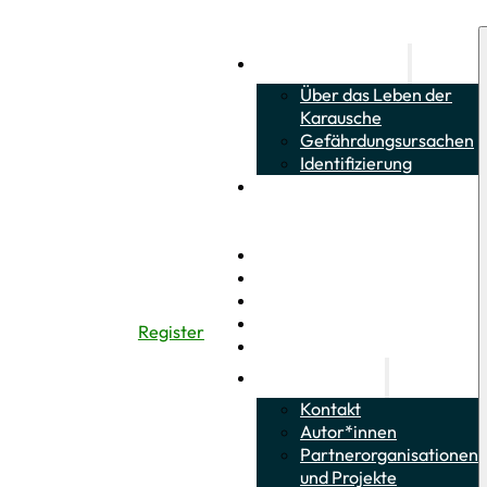
Über die Karausche
Über das Leben der
Karausche
Gefährdungsursachen
Identifizierung
Über das Leben von
Schlammpeitzger und
Moderlieschen
Citizen Science
Wie kann ich helfen?
Bestimmungs-Quiz
Informationsmaterial
Register
Neuigkeiten
Über das Projekt
Kontakt
Autor*innen
Partnerorganisationen
und Projekte