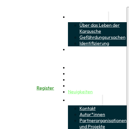
Über die Karausche
Über das Leben der
Karausche
Gefährdungsursachen
Identifizierung
Über das Leben von
Schlammpeitzger und
Moderlieschen
Citizen Science
Wie kann ich helfen?
Bestimmungs-Quiz
Informationsmaterial
Register
Neuigkeiten
Über das Projekt
Kontakt
Autor*innen
Partnerorganisationen
und Projekte