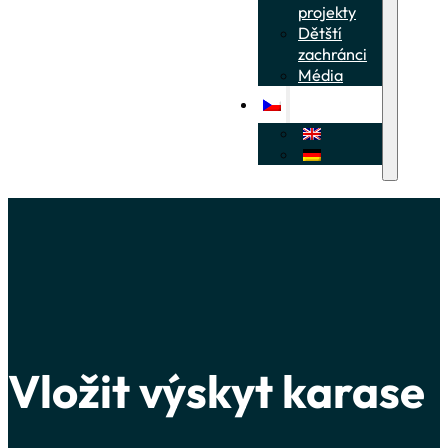
projekty
Dětští
zachránci
Média
Vložit výskyt karase