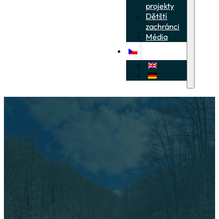
projekty
Dětští
zachránci
Média
Obnova rybníků pro 