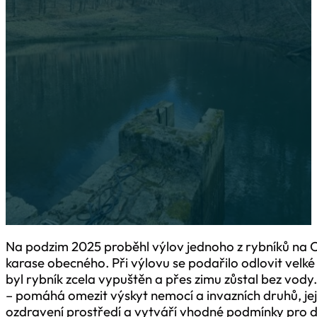
Na podzim 2025 proběhl výlov jednoho z rybníků na Opavsku, k
pro budoucí chov karase obecného. Při výlovu se podařilo odlo
ostroretek, několik amurů i lína. Po výlovu byl rybník zcela vyp
zůstal bez vody. Promrznutí dna je důležitou součástí péče o r
omezit výskyt nemocí a…
Na podzim 2025 proběhl výlov jednoho z rybníků na O
karase obecného. Při výlovu se podařilo odlovit velké 
byl rybník zcela vypuštěn a přes zimu zůstal bez vody.
– pomáhá omezit výskyt nemocí a invazních druhů, jej
ozdravení prostředí a vytváří vhodné podmínky pro da