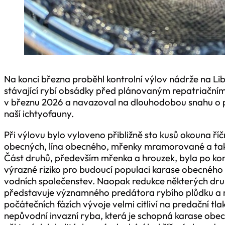
Na konci března proběhl kontrolní výlov nádrže na Li
stávající rybí obsádky před plánovaným repatriační
v březnu 2026 a navazoval na dlouhodobou snahu o 
naší ichtyofauny.
Při výlovu bylo vyloveno přibližně sto kusů okouna říč
obecných, lína obecného, mřenky mramorované a také 
Část druhů, především mřenka a hrouzek, byla po kont
výrazné riziko pro budoucí populaci karase obecného 
vodních společenstev. Naopak redukce některých dru
představuje významného predátora rybího plůdku a m
počátečních fázích vývoje velmi citliví na predační tl
nepůvodní invazní ryba, která je schopná karase obec