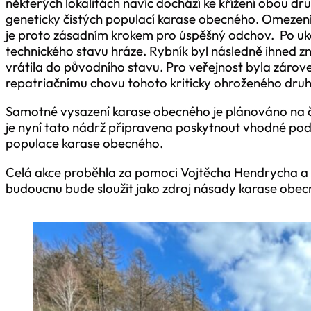
některých lokalitách navíc dochází ke křížení obou dr
geneticky čistých populací karase obecného. Omezen
je proto zásadním krokem pro úspěšný odchov. Po uk
technického stavu hráze. Rybník byl následně ihned 
vrátila do původního stavu. Pro veřejnost byla záro
repatriačnímu chovu tohoto kriticky ohroženého druh
Samotné vysazení karase obecného je plánováno na 
je nyní tato nádrž připravena poskytnout vhodné podm
populace karase obecného.
Celá akce proběhla za pomoci Vojtěcha Hendrycha a Mat
budoucnu bude sloužit jako zdroj násady karase obec